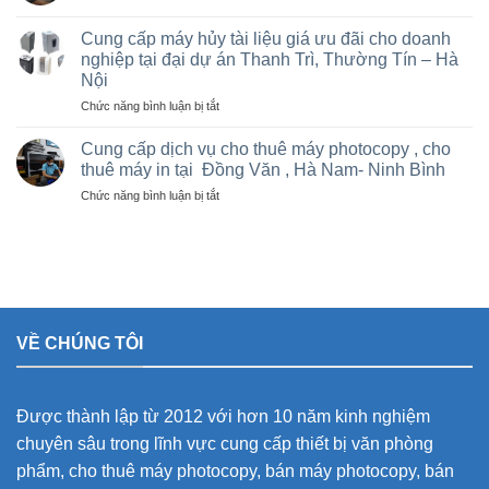
rẻ
Bán
Việt
cho
và
Trì,
Cung cấp máy hủy tài liệu giá ưu đãi cho doanh
nhà
cho
Phú
nghiệp tại đại dự án Thanh Trì, Thường Tín – Hà
thầu
thuê
Thọ
sân
Nội
máy
và
vận
Photocopy
ở
Chức năng bình luận bị tắt
các
động
văn
Cung
khu
olympic
phòng
cấp
Cung cấp dịch vụ cho thuê máy photocopy , cho
công
ở
giá
máy
nghiệp
thuê máy in tại Đồng Văn , Hà Nam- Ninh Bình
thanh
rẻ
hủy
trì
ở
Chức năng bình luận bị tắt
tài
và
Cung
liệu
thường
cấp
giá
tín
dịch
ưu
vụ
đãi
cho
cho
thuê
doanh
máy
nghiệp
VỀ CHÚNG TÔI
photocopy
tại
,
đại
cho
dự
thuê
án
Được thành lập từ 2012 với hơn 10 năm kinh nghiệm
máy
Thanh
in
Trì,
chuyên sâu trong lĩnh vực cung cấp thiết bị văn phòng
tại
Thường
phẩm, cho thuê máy photocopy, bán máy photocopy, bán
Đồng
Tín