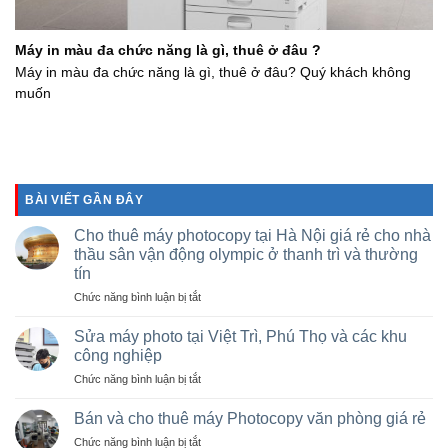
Máy in màu đa chức năng là gì, thuê ở đâu ?
Máy in màu đa chức năng là gì, thuê ở đâu? Quý khách không
muốn
BÀI VIẾT GẦN ĐÂY
Cho thuê máy photocopy tại Hà Nội giá rẻ cho nhà
thầu sân vận động olympic ở thanh trì và thường
tín
ở
Chức năng bình luận bị tắt
Cho
thuê
Sửa máy photo tại Việt Trì, Phú Thọ và các khu
máy
công nghiệp
photocopy
ở
Chức năng bình luận bị tắt
tại
Sửa
Hà
máy
Nội
Bán và cho thuê máy Photocopy văn phòng giá rẻ
photo
giá
ở
Chức năng bình luận bị tắt
tại