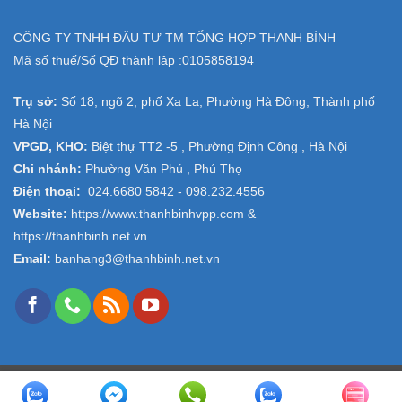
CÔNG TY TNHH ĐẦU TƯ TM TỔNG HỢP THANH BÌNH
Mã số thuế/Số QĐ thành lập :
0105858194
Trụ sở:
Số 18, ngõ 2, phố Xa La, Phường Hà Đông, Thành phố
Hà Nội
VPGD, KHO:
Biệt thự TT2 -5 , Phường Định Công , Hà Nội
Chi nhánh:
Phường Văn Phú , Phú Thọ
Điện thoại:
024.6680 5842 -
098.232.4556
Website:
https://www.thanhbinhvpp.com
&
https://thanhbinh.net.vn
Email:
banhang3@thanhbinh.net.vn
Copyright 2026 ©
VPP Thanh Bình
- Design and Seo by