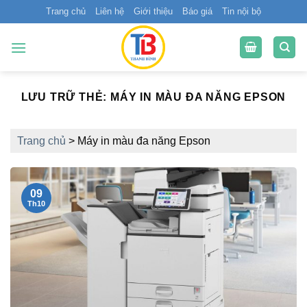
Bỏ
Trang chủ
Liên hệ
Giới thiệu
Báo giá
Tin nội bộ
qua
nội
dung
LƯU TRỮ THẺ:
MÁY IN MÀU ĐA NĂNG EPSON
Trang chủ
>
Máy in màu đa năng Epson
09
Th10