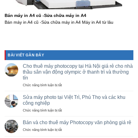
Bán máy in A4 cũ -Sửa chữa máy in A4
Bán máy in A4 cũ -Sửa chữa máy in A4 Máy in A4 từ lâu
BÀI VIẾT GẦN ĐÂY
Cho thuê máy photocopy tại Hà Nội giá rẻ cho nhà
thầu sân vận động olympic ở thanh trì và thường
tín
ở
Chức năng bình luận bị tắt
Cho
thuê
Sửa máy photo tại Việt Trì, Phú Thọ và các khu
máy
công nghiệp
photocopy
ở
Chức năng bình luận bị tắt
tại
Sửa
Hà
máy
Nội
Bán và cho thuê máy Photocopy văn phòng giá rẻ
photo
giá
ở
Chức năng bình luận bị tắt
tại
rẻ
Bán
Việt
cho