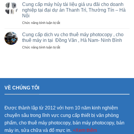
và
Trì,
Cung cấp máy hủy tài liệu giá ưu đãi cho doanh
nhà
cho
Phú
nghiệp tại đại dự án Thanh Trì, Thường Tín – Hà
thầu
thuê
Thọ
sân
Nội
máy
và
vận
Photocopy
ở
Chức năng bình luận bị tắt
các
động
văn
Cung
khu
olympic
phòng
cấp
Cung cấp dịch vụ cho thuê máy photocopy , cho
công
ở
giá
máy
nghiệp
thuê máy in tại Đồng Văn , Hà Nam- Ninh Bình
thanh
rẻ
hủy
trì
ở
Chức năng bình luận bị tắt
tài
và
Cung
liệu
thường
cấp
giá
tín
dịch
ưu
vụ
đãi
cho
cho
thuê
doanh
máy
nghiệp
VỀ CHÚNG TÔI
photocopy
tại
,
đại
cho
dự
thuê
án
Được thành lập từ 2012 với hơn 10 năm kinh nghiệm
máy
Thanh
in
Trì,
chuyên sâu trong lĩnh vực cung cấp thiết bị văn phòng
tại
Thường
phẩm, cho thuê máy photocopy, bán máy photocopy, bán
Đồng
Tín
Văn
–
máy in, sửa chữa và đổ mực in.
+Xem thêm
,