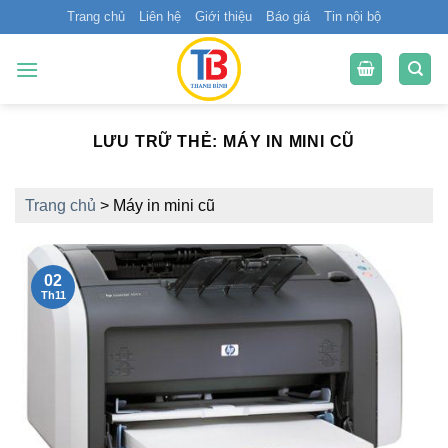
Bỏ
Trang chủ
Liên hệ
Giới thiệu
Báo giá
Tin nội bộ
qua
nội
dung
LƯU TRỮ THẺ:
MÁY IN MINI CŨ
Trang chủ
>
Máy in mini cũ
02
Th11