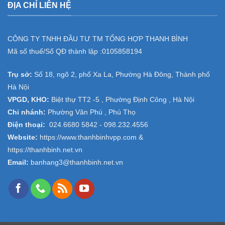
ĐỊA CHỈ LIÊN HỆ
CÔNG TY TNHH ĐẦU TƯ TM TỔNG HỢP THANH BÌNH
Mã số thuế/Số QĐ thành lập :
0105858194
Trụ sở:
Số 18, ngõ 2, phố Xa La, Phường Hà Đông, Thành phố
Hà Nội
VPGD, KHO:
Biệt thự TT2 -5 , Phường Định Công , Hà Nội
Chi nhánh:
Phường Văn Phú , Phú Thọ
Điện thoại:
024.6680 5842 -
098.232.4556
Website:
https://www.thanhbinhvpp.com
&
https://thanhbinh.net.vn
Email:
banhang3@thanhbinh.net.vn