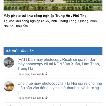
Máy photo tại khu công nghiệp Trung Hà , Phú Thọ
Tại các khu công nghiệp (KCN) như Thăng Long, Quang Minh,
Nội Bài, nhu cầu
BÀI VIẾT GẦN ĐÂY
(VAT) Bán máy photocopy Ricoh cũ giá rẻ, Bán
máy photocopy cũ tại KCN Vạn Xuân, Lâm Thao,
Trung Hà
ở
Chức năng bình luận bị tắt
(VAT)
Bán
Cho thuê máy photocopy tại Hà Nội giá rẻ cho nhà
máy
thầu sân vận động olympic ở thanh trì và thường
photocopy
tín
Ricoh
ở
Chức năng bình luận bị tắt
cũ
Cho
giá
thuê