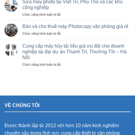
rẻ,
Sửa máy photo tại Việt Trì, Phú Thọ và các khu
máy
Bán
công nghiệp
photocopy
máy
ở
Chức năng bình luận bị tắt
tại
photocopy
Sửa
Hà
cũ
máy
Nội
Bán và cho thuê máy Photocopy văn phòng giá rẻ
tại
photo
giá
KCN
ở
Chức năng bình luận bị tắt
tại
rẻ
Vạn
Bán
Việt
cho
Xuân,
và
Trì,
Cung cấp máy hủy tài liệu giá ưu đãi cho doanh
nhà
Lâm
cho
Phú
nghiệp tại đại dự án Thanh Trì, Thường Tín – Hà
thầu
Thao,
thuê
Thọ
sân
Trung
Nội
máy
và
vận
Hà
Photocopy
ở
Chức năng bình luận bị tắt
các
động
văn
Cung
khu
olympic
phòng
cấp
công
ở
giá
máy
nghiệp
thanh
rẻ
hủy
trì
tài
và
liệu
thường
giá
tín
VỀ CHÚNG TÔI
ưu
đãi
cho
doanh
Được thành lập từ 2012 với hơn 10 năm kinh nghiệm
nghiệp
tại
chuyên sâu trong lĩnh vực cung cấp thiết bị văn phòng