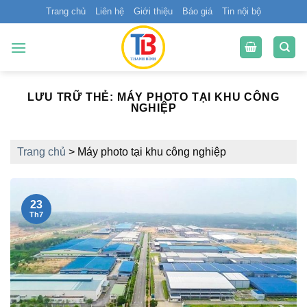
Bỏ
Trang chủ
Liên hệ
Giới thiệu
Báo giá
Tin nội bộ
qua
nội
dung
LƯU TRỮ THẺ:
MÁY PHOTO TẠI KHU CÔNG
NGHIỆP
Trang chủ
>
Máy photo tại khu công nghiệp
23
Th7