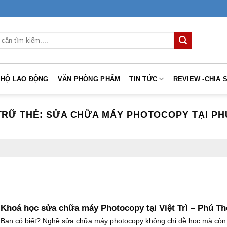
 HỘ LAO ĐỘNG
VĂN PHÒNG PHẨM
TIN TỨC
REVIEW -CHIA 
TRỮ THẺ:
SỬA CHỮA MÁY PHOTOCOPY TẠI PH
Khoá học sửa chữa máy Photocopy tại Việt Trì – Phú Th
Bạn có biết? Nghề sửa chữa máy photocopy không chỉ dễ học mà còn