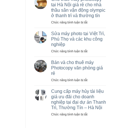
máy
tại Hà Nội giá rẻ cho nhà
photocopy
thầu sân vận động olympic
Ricoh
ở thanh trì và thường tín
cũ
giá
ở
Chức năng bình luận bị tắt
rẻ,
Cho
Bán
thuê
Sửa máy photo tại Việt Trì,
máy
máy
Phú Thọ và các khu công
photocopy
photocopy
nghiệp
cũ
tại
tại
ở
Chức năng bình luận bị tắt
Hà
KCN
Sửa
Nội
Vạn
máy
giá
Bán và cho thuê máy
Xuân,
photo
rẻ
Photocopy văn phòng giá
Lâm
tại
cho
rẻ
Thao,
Việt
nhà
ở
Chức năng bình luận bị tắt
Trung
Trì,
thầu
Bán
Hà
Phú
sân
và
Thọ
vận
Cung cấp máy hủy tài liệu
cho
và
động
giá ưu đãi cho doanh
thuê
các
olympic
nghiệp tại đại dự án Thanh
máy
khu
ở
Trì, Thường Tín – Hà Nội
Photocopy
công
thanh
văn
nghiệp
ở
Chức năng bình luận bị tắt
trì
phòng
Cung
và
giá
cấp
thường