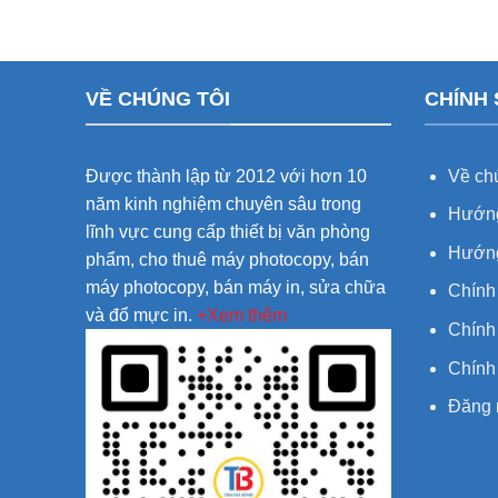
VỀ CHÚNG TÔI
CHÍNH
Được thành lập từ 2012 với hơn 10
Về chú
năm kinh nghiệm chuyên sâu trong
Hướng
lĩnh vực cung cấp thiết bị văn phòng
Hướng
phẩm, cho thuê máy photocopy, bán
máy photocopy, bán máy in, sửa chữa
Chính
và đổ mực in.
+Xem thêm
Chính 
Chính
Đăng 