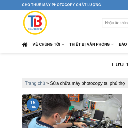
Bỏ
CHO THUÊ MÁY PHOTOCOPY CHẤT LƯỢNG
qua
nội
Tìm
dung
kiếm:
VỀ CHÚNG TÔI
THIẾT BỊ VĂN PHÒNG
BẢO
LƯU 
Trang chủ
>
Sửa chữa máy photocopy tại phú thọ
15
Th6