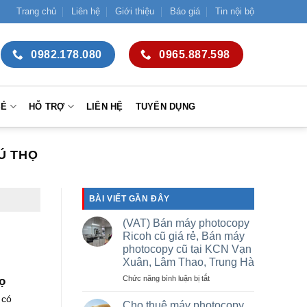
Trang chủ
Liên hệ
Giới thiệu
Báo giá
Tin nội bộ
0982.178.080
0965.887.598
SẺ
HỖ TRỢ
LIÊN HỆ
TUYỂN DỤNG
Ú THỌ
BÀI VIẾT GẦN ĐÂY
(VAT) Bán máy photocopy
Ricoh cũ giá rẻ, Bán máy
photocopy cũ tại KCN Vạn
Xuân, Lâm Thao, Trung Hà
ở
Chức năng bình luận bị tắt
ọ
(VAT)
 có
Bán
Cho thuê máy photocopy