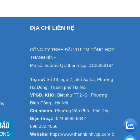
rẻ
máy
tín
hủy
tài
liệu
giá
ĐỊA CHỈ LIÊN HỆ
ưu
đãi
cho
doanh
nghiệp
CÔNG TY TNHH ĐẦU TƯ TM TỔNG HỢP
tại
THANH BÌNH
đại
dự
Mã số thuế/Số QĐ thành lập :
0105858194
án
Thanh
Trụ sở:
Số 18, ngõ 2, phố Xa La, Phường
Trì,
Thường
Hà Đông, Thành phố Hà Nội
Tín
VPGD, KHO:
Biệt thự TT2 -5 , Phường
–
Hà
Định Công , Hà Nội
py
Nội
Chi nhánh:
Phường Văn Phú , Phú Thọ
Điện thoại:
024.6680 5842 -
098.232.4556
Website:
https://www.thanhbinhvpp.com
&