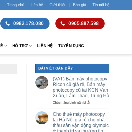
Trang chủ
Liên hệ
Giới thiệu
Báo giá
Tin nội bộ
0982.178.080
0965.887.598
SẺ
HỖ TRỢ
LIÊN HỆ
TUYỂN DỤNG
BÀI VIẾT GẦN ĐÂY
(VAT) Bán máy photocopy
Ricoh cũ giá rẻ, Bán máy
photocopy cũ tại KCN Vạn
Xuân, Lâm Thao, Trung Hà
ở
Chức năng bình luận bị tắt
(VAT)
Bán
Cho thuê máy photocopy
máy
tại Hà Nội giá rẻ cho nhà
photocopy
thầu sân vận động olympic
Ricoh
ở thanh trì và thường tín