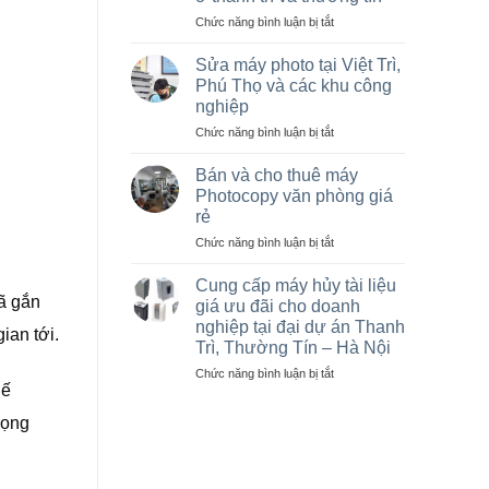
cũ
giá
ở
Chức năng bình luận bị tắt
rẻ,
Cho
Bán
thuê
Sửa máy photo tại Việt Trì,
máy
máy
Phú Thọ và các khu công
photocopy
photocopy
nghiệp
cũ
tại
tại
ở
Chức năng bình luận bị tắt
Hà
KCN
Sửa
Nội
Vạn
máy
giá
Bán và cho thuê máy
Xuân,
photo
rẻ
Photocopy văn phòng giá
Lâm
tại
cho
rẻ
Thao,
Việt
nhà
ở
Chức năng bình luận bị tắt
Trung
Trì,
thầu
Bán
Hà
Phú
sân
và
Thọ
vận
Cung cấp máy hủy tài liệu
cho
và
động
ã gắn
giá ưu đãi cho doanh
thuê
các
olympic
nghiệp tại đại dự án Thanh
ian tới.
máy
khu
ở
Trì, Thường Tín – Hà Nội
Photocopy
công
thanh
văn
nghiệp
ở
Chức năng bình luận bị tắt
trì
hế
phòng
Cung
và
giá
cấp
thường
rọng
rẻ
máy
tín
hủy
tài
liệu