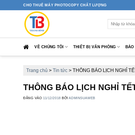
Bỏ
CHO THUÊ MÁY PHOTOCOPY CHẤT LƯỢNG
qua
nội
Tìm
dung
kiếm:
VỀ CHÚNG TÔI
THIẾT BỊ VĂN PHÒNG
BẢO
Trang chủ
>
Tin tức
>
THÔNG BÁO LỊCH NGHỈ TẾ
THÔNG BÁO LỊCH NGHỈ TẾT
ĐĂNG VÀO
11/12/2018
BỞI
ADMINSUAWEB