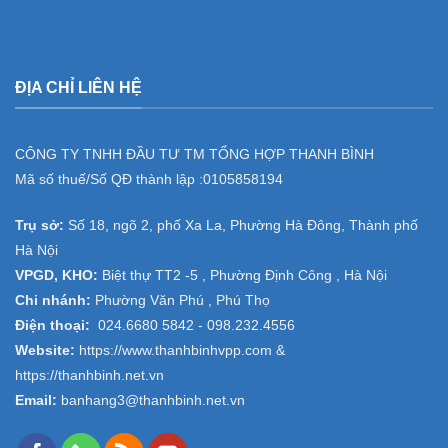
ĐỊA CHỈ LIÊN HỆ
CÔNG TY TNHH ĐẦU TƯ TM TỔNG HỢP THANH BÌNH
Mã số thuế/Số QĐ thành lập :
0105858194
Trụ sở:
Số 18, ngõ 2, phố Xa La, Phường Hà Đông, Thành phố
Hà Nội
VPGD, KHO:
Biệt thự TT2 -5 , Phường Định Công , Hà Nội
Chi nhánh:
Phường Văn Phú , Phú Thọ
Điện thoại:
024.6680 5842 -
098.232.4556
Website:
https://www.thanhbinhvpp.com
&
https://thanhbinh.net.vn
Email:
banhang3@thanhbinh.net.vn