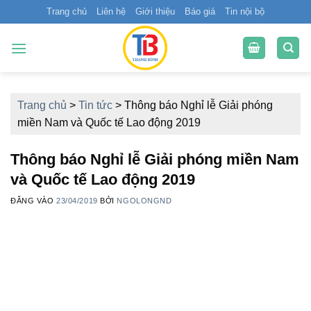
Bỏ
Trang chủ
Liên hệ
Giới thiệu
Báo giá
Tin nội bộ
qua
nội
dung
Trang chủ
>
Tin tức
>
Thông báo Nghỉ lễ Giải phóng
miền Nam và Quốc tế Lao động 2019
Thông báo Nghỉ lễ Giải phóng miền Nam
và Quốc tế Lao động 2019
ĐĂNG VÀO
23/04/2019
BỞI
NGOLONGND