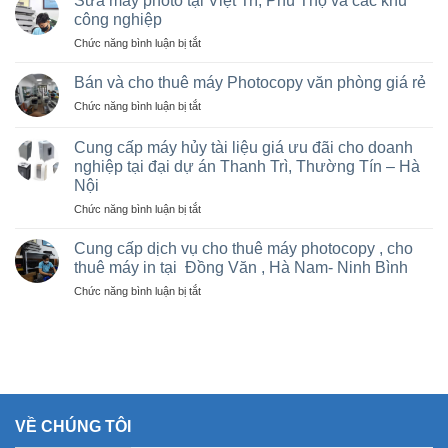
Sửa máy photo tại Việt Trì, Phú Thọ và các khu
máy
công nghiệp
photocopy
ở
Chức năng bình luận bị tắt
tại
Sửa
Hà
máy
Nội
Bán và cho thuê máy Photocopy văn phòng giá rẻ
photo
giá
ở
Chức năng bình luận bị tắt
tại
rẻ
Bán
Việt
cho
và
Trì,
Cung cấp máy hủy tài liệu giá ưu đãi cho doanh
nhà
cho
Phú
nghiệp tại đại dự án Thanh Trì, Thường Tín – Hà
thầu
thuê
Thọ
sân
Nội
máy
và
vận
Photocopy
ở
Chức năng bình luận bị tắt
các
động
văn
Cung
khu
olympic
phòng
cấp
Cung cấp dịch vụ cho thuê máy photocopy , cho
công
ở
giá
máy
nghiệp
thuê máy in tại Đồng Văn , Hà Nam- Ninh Bình
thanh
rẻ
hủy
trì
ở
Chức năng bình luận bị tắt
tài
và
Cung
liệu
thường
cấp
giá
tín
dịch
ưu
vụ
đãi
cho
cho
thuê
doanh
máy
nghiệp
VỀ CHÚNG TÔI
photocopy
tại
,
đại