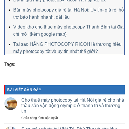
Bán máy photocopy giá rẻ tại Hà Nội: Uy tín- giá rẻ, hỗ
trợ bảo hành nhanh, dài lâu
Video kho cho thuê máy photocopy Thanh Bình tại địa
chỉ mới (kèm google map)
Tại sao HÃNG PHOTOCOPY RICOH là thương hiệu
máy photocopy tốt và uy tín nhất thế giới?
Tags:
BÀI VIẾT GẦN ĐÂY
Cho thuê máy photocopy tại Hà Nội giá rẻ cho nhà
thầu sân vận động olympic ở thanh trì và thường
tín
ở
Chức năng bình luận bị tắt
Cho
thuê