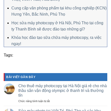
Cung cấp văn phòng phẩm tại khu công nghiệp (KCN)
Hưng Yên, Bắc Ninh, Phú Thọ
Học sửa máy photocopy ở Hà Nội, Phú Thọ tại công
ty Thanh Bình sẽ được đào tạo những gì?
Khóa học đào tạo sữa chữa máy photocopy, ra việc
ngay!
Tags:
BÀI VIẾT GẦN ĐÂY
Cho thuê máy photocopy tại Hà Nội giá rẻ cho nhà
thầu sân vận động olympic ở thanh trì và thường
tín
ở
Chức năng bình luận bị tắt
Cho
thuê
Sửa máy photo tại Việt Trì, Phú Thọ và các khu