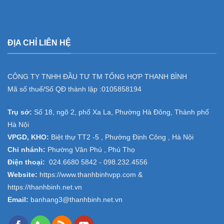
ĐỊA CHỈ LIÊN HỆ
CÔNG TY TNHH ĐẦU TƯ TM TỔNG HỢP THANH BÌNH
Mã số thuế/Số QĐ thành lập :
0105858194
Trụ sở:
Số 18, ngõ 2, phố Xa La, Phường Hà Đông, Thành phố
Hà Nội
VPGD, KHO:
Biệt thự TT2 -5 , Phường Định Công , Hà Nội
Chi nhánh:
Phường Văn Phú , Phú Thọ
Điện thoại:
024.6680 5842 -
098.232.4556
Website:
https://www.thanhbinhvpp.com
&
https://thanhbinh.net.vn
Email:
banhang3@thanhbinh.net.vn