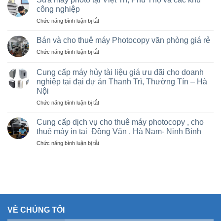
máy
công nghiệp
photocopy
ở
Chức năng bình luận bị tắt
tại
Sửa
Hà
máy
Nội
Bán và cho thuê máy Photocopy văn phòng giá rẻ
photo
giá
ở
Chức năng bình luận bị tắt
tại
rẻ
Bán
Việt
cho
và
Trì,
Cung cấp máy hủy tài liệu giá ưu đãi cho doanh
nhà
cho
Phú
nghiệp tại đại dự án Thanh Trì, Thường Tín – Hà
thầu
thuê
Thọ
sân
Nội
máy
và
vận
Photocopy
ở
Chức năng bình luận bị tắt
các
động
văn
Cung
khu
olympic
phòng
cấp
Cung cấp dịch vụ cho thuê máy photocopy , cho
công
ở
giá
máy
nghiệp
thuê máy in tại Đồng Văn , Hà Nam- Ninh Bình
thanh
rẻ
hủy
trì
ở
Chức năng bình luận bị tắt
tài
và
Cung
liệu
thường
cấp
giá
tín
dịch
ưu
vụ
đãi
cho
cho
thuê
doanh
máy
nghiệp
VỀ CHÚNG TÔI
photocopy
tại
,
đại