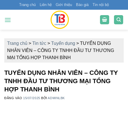
Bỏ
Trang chủ
Liên hệ
Giới thiệu
Báo giá
Tin nội bộ
qua
nội
dung
Trang chủ
>
Tin tức
>
Tuyển dụng
>
TUYỂN DỤNG
NHÂN VIÊN – CÔNG TY TNHH ĐẦU TƯ THƯƠNG
MẠI TỔNG HỢP THANH BÌNH
TUYỂN DỤNG NHÂN VIÊN – CÔNG TY
TNHH ĐẦU TƯ THƯƠNG MẠI TỔNG
HỢP THANH BÌNH
ĐĂNG VÀO
15/07/2025
BỞI
ADMINLBK