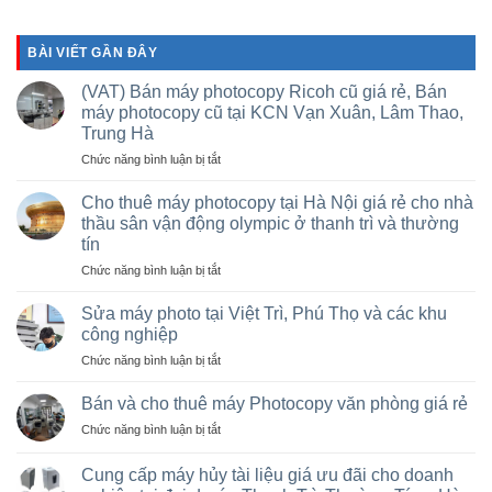
BÀI VIẾT GẦN ĐÂY
(VAT) Bán máy photocopy Ricoh cũ giá rẻ, Bán
máy photocopy cũ tại KCN Vạn Xuân, Lâm Thao,
Trung Hà
ở
Chức năng bình luận bị tắt
(VAT)
Bán
Cho thuê máy photocopy tại Hà Nội giá rẻ cho nhà
máy
thầu sân vận động olympic ở thanh trì và thường
photocopy
tín
Ricoh
ở
Chức năng bình luận bị tắt
cũ
Cho
giá
thuê
rẻ,
Sửa máy photo tại Việt Trì, Phú Thọ và các khu
máy
Bán
công nghiệp
photocopy
máy
ở
Chức năng bình luận bị tắt
tại
photocopy
Sửa
Hà
cũ
máy
Nội
Bán và cho thuê máy Photocopy văn phòng giá rẻ
tại
photo
giá
KCN
ở
Chức năng bình luận bị tắt
tại
rẻ
Vạn
Bán
Việt
cho
Xuân,
và
Trì,
Cung cấp máy hủy tài liệu giá ưu đãi cho doanh
nhà
Lâm
cho
Phú