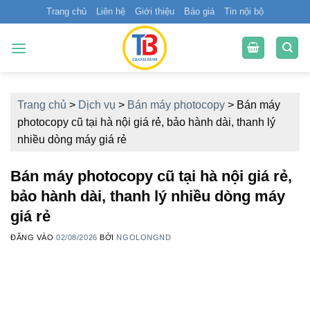
Bỏ
Trang chủ
Liên hệ
Giới thiệu
Báo giá
Tin nội bộ
qua
nội
dung
Trang chủ
>
Dịch vụ
>
Bán máy photocopy
>
Bán máy
photocopy cũ tại hà nội giá rẻ, bảo hành dài, thanh lý
nhiều dòng máy giá rẻ
Bán máy photocopy cũ tại hà nội giá rẻ,
bảo hành dài, thanh lý nhiều dòng máy
giá rẻ
ĐĂNG VÀO
02/08/2026
BỞI
NGOLONGND