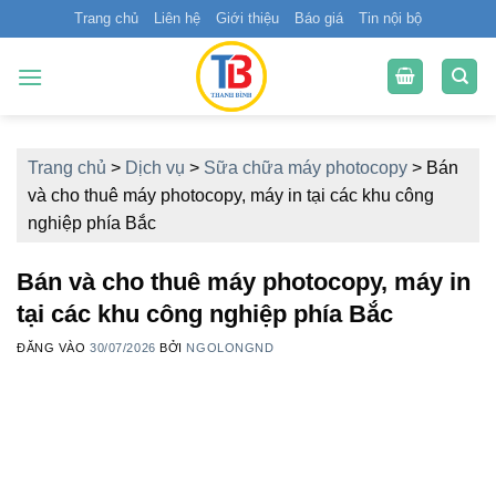
Bỏ
Trang chủ
Liên hệ
Giới thiệu
Báo giá
Tin nội bộ
qua
nội
dung
Trang chủ
>
Dịch vụ
>
Sữa chữa máy photocopy
>
Bán
và cho thuê máy photocopy, máy in tại các khu công
nghiệp phía Bắc
Bán và cho thuê máy photocopy, máy in
tại các khu công nghiệp phía Bắc
ĐĂNG VÀO
30/07/2026
BỞI
NGOLONGND