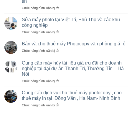
tín
ở
Chức năng bình luận bị tắt
Cho
thuê
Sửa máy photo tại Việt Trì, Phú Thọ và các khu
máy
công nghiệp
photocopy
ở
Chức năng bình luận bị tắt
tại
Sửa
Hà
máy
Nội
Bán và cho thuê máy Photocopy văn phòng giá rẻ
photo
giá
ở
Chức năng bình luận bị tắt
tại
rẻ
Bán
Việt
cho
và
Trì,
Cung cấp máy hủy tài liệu giá ưu đãi cho doanh
nhà
cho
Phú
nghiệp tại đại dự án Thanh Trì, Thường Tín – Hà
thầu
thuê
Thọ
sân
Nội
máy
và
vận
Photocopy
ở
Chức năng bình luận bị tắt
các
động
văn
Cung
khu
olympic
phòng
cấp
Cung cấp dịch vụ cho thuê máy photocopy , cho
công
ở
giá
máy
nghiệp
thuê máy in tại Đồng Văn , Hà Nam- Ninh Bình
thanh
rẻ
hủy
trì
ở
Chức năng bình luận bị tắt
tài
và
Cung
liệu
thường
cấp
giá
tín
dịch
ưu
vụ
đãi
cho
cho