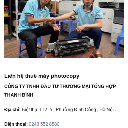
Liên hệ thuê máy photocopy
CÔNG TY TNHH ĐẦU TƯ THƯƠNG MẠI TỔNG HỢP
THANH BÌNH
Địa chỉ:
Biệt thự TT2 -5 , Phường Định Công , Hà Nội .
Điện thoại:
0243 552 8580.