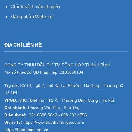
Chính sách vận chuyển
Đăng nhập Webmail
ĐỊA CHỈ LIÊN HỆ
CÔNG TY TNHH ĐẦU TƯ TM TỔNG HỢP THANH BÌNH
Mã số thuế/Số QĐ thành lập :
0105858194
Trụ sở:
Số 18, ngõ 2, phố Xa La, Phường Hà Đông, Thành phố
Hà Nội
VPGD, KHO:
Biệt thự TT2 -5 , Phường Định Công , Hà Nội
Chi nhánh:
Phường Văn Phú , Phú Thọ
Điện thoại:
024.6680 5842 -
098.232.4556
Website:
https://www.thanhbinhvpp.com
&
https://thanhbinh.net.vn