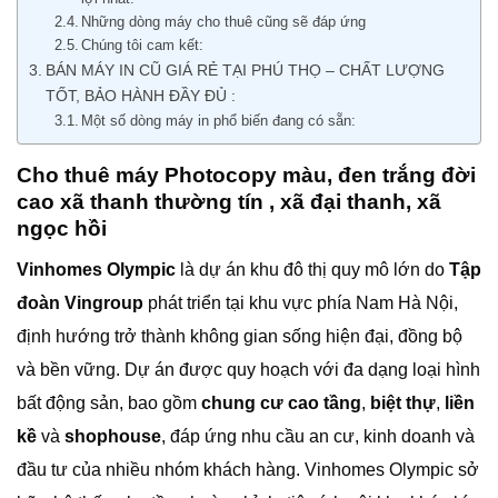
Những dòng máy cho thuê cũng sẽ đáp ứng
Chúng tôi cam kết:
BÁN MÁY IN CŨ GIÁ RẺ TẠI PHÚ THỌ – CHẤT LƯỢNG
TỐT, BẢO HÀNH ĐẦY ĐỦ :
Một số dòng máy in phổ biến đang có sẵn:
Cho thuê máy Photocopy màu, đen trắng đời
cao xã thanh thường tín , xã đại thanh, xã
ngọc hồi
Vinhomes Olympic
là dự án khu đô thị quy mô lớn do
Tập
đoàn Vingroup
phát triển tại khu vực phía Nam Hà Nội,
định hướng trở thành không gian sống hiện đại, đồng bộ
và bền vững. Dự án được quy hoạch với đa dạng loại hình
bất động sản, bao gồm
chung cư cao tầng
,
biệt thự
,
liền
kề
và
shophouse
, đáp ứng nhu cầu an cư, kinh doanh và
đầu tư của nhiều nhóm khách hàng. Vinhomes Olympic sở