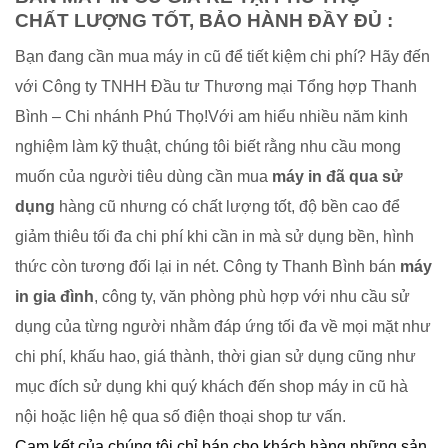
CHẤT LƯỢNG TỐT, BẢO HÀNH ĐẦY ĐỦ :
Bạn đang cần mua máy in cũ để tiết kiệm chi phí? Hãy đến
với Công ty TNHH Đầu tư Thương mại Tổng hợp Thanh
Bình – Chi nhánh Phú Thọ!Với am hiểu nhiều năm kinh
nghiệm làm kỹ thuật, chúng tôi biết rằng nhu cầu mong
muốn của người tiêu dùng cần mua
máy in đã qua sử
dụng
hàng cũ nhưng có chất lượng tốt, độ bền cao để
giảm thiêu tối đa chi phí khi cần in mà sử dụng bền, hình
thức còn tương đối lại in nét. Công ty Thanh Bình bán
máy
in gia đình
, công ty, văn phòng phù hợp với nhu cầu sử
dụng của từng người nhằm đáp ứng tối đa về mọi mặt như
chi phí, khấu hao, giá thành, thời gian sử dụng cũng như
mục đích sử dụng khi quý khách đến shop máy in cũ hà
nội hoặc liện hệ qua số điện thoại shop tư vấn.
Cam kết của chúng tôi chỉ bán cho khách hàng những sản