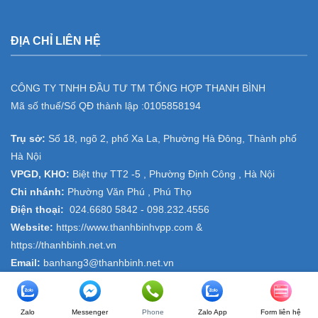
ĐỊA CHỈ LIÊN HỆ
CÔNG TY TNHH ĐẦU TƯ TM TỔNG HỢP THANH BÌNH
Mã số thuế/Số QĐ thành lập :
0105858194
Trụ sở:
Số 18, ngõ 2, phố Xa La, Phường Hà Đông, Thành phố
Hà Nội
VPGD, KHO:
Biệt thự TT2 -5 , Phường Định Công , Hà Nội
Chi nhánh:
Phường Văn Phú , Phú Thọ
Điện thoại:
024.6680 5842 -
098.232.4556
Website:
https://www.thanhbinhvpp.com
&
https://thanhbinh.net.vn
Email:
banhang3@thanhbinh.net.vn
Zalo
Messenger
Phone
Zalo App
Form liên hệ