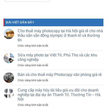
BÀI VIẾT GẦN ĐÂY
Cho thuê máy photocopy tại Hà Nội giá rẻ cho nhà
thầu sân vận động olympic ở thanh trì và thường
tín
ở
Chức năng bình luận bị tắt
Cho
thuê
Sửa máy photo tại Việt Trì, Phú Thọ và các khu
máy
công nghiệp
photocopy
ở
Chức năng bình luận bị tắt
tại
Sửa
Hà
máy
Nội
Bán và cho thuê máy Photocopy văn phòng giá rẻ
photo
giá
ở
Chức năng bình luận bị tắt
tại
rẻ
Bán
Việt
cho
và
Trì,
Cung cấp máy hủy tài liệu giá ưu đãi cho doanh
nhà
cho
Phú
nghiệp tại đại dự án Thanh Trì, Thường Tín – Hà
thầu
thuê
Thọ
sân
Nội
máy
và
vận
Photocopy
ở
Chức năng bình luận bị tắt
các
động