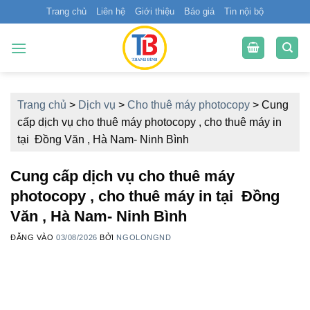
Bỏ
Trang chủ
Liên hệ
Giới thiệu
Báo giá
Tin nội bộ
qua
nội
dung
Trang chủ
>
Dịch vụ
>
Cho thuê máy photocopy
>
Cung
cấp dịch vụ cho thuê máy photocopy , cho thuê máy in
tại Đồng Văn , Hà Nam- Ninh Bình
Cung cấp dịch vụ cho thuê máy
photocopy , cho thuê máy in tại Đồng
Văn , Hà Nam- Ninh Bình
ĐĂNG VÀO
03/08/2026
BỞI
NGOLONGND