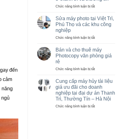
cũ
giá
ở
Chức năng bình luận bị tắt
rẻ,
Cho
Bán
thuê
Sửa máy photo tại Việt Trì,
máy
máy
Phú Thọ và các khu công
photocopy
photocopy
nghiệp
cũ
tại
tại
ở
Chức năng bình luận bị tắt
Hà
KCN
Sửa
Nội
Vạn
máy
giá
Bán và cho thuê máy
Xuân,
photo
rẻ
Photocopy văn phòng giá
Lâm
tại
cho
rẻ
Thao,
Việt
nhà
ở
Chức năng bình luận bị tắt
Trung
Trì,
thầu
ngay đến
Bán
Hà
Phú
sân
ạo cảm
và
Thọ
vận
Cung cấp máy hủy tài liệu
cho
và
động
giá ưu đãi cho doanh
h năng
thuê
các
olympic
nghiệp tại đại dự án Thanh
máy
khu
ở
c ngủ
Trì, Thường Tín – Hà Nội
Photocopy
công
thanh
văn
nghiệp
ở
Chức năng bình luận bị tắt
trì
phòng
Cung
và
giá
cấp
thường
rẻ
máy
tín
hủy
tài
liệu