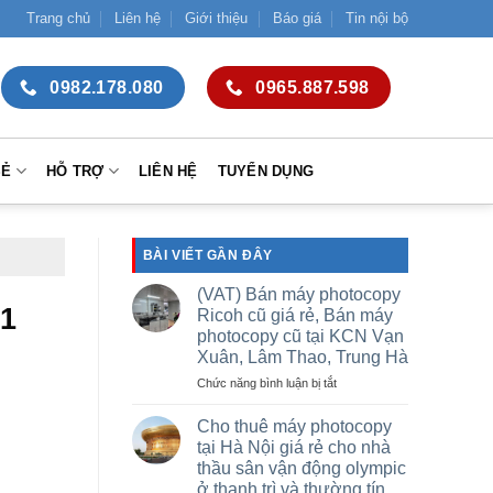
Trang chủ
Liên hệ
Giới thiệu
Báo giá
Tin nội bộ
0982.178.080
0965.887.598
SẺ
HỖ TRỢ
LIÊN HỆ
TUYỂN DỤNG
BÀI VIẾT GẦN ĐÂY
(VAT) Bán máy photocopy
21
Ricoh cũ giá rẻ, Bán máy
photocopy cũ tại KCN Vạn
Xuân, Lâm Thao, Trung Hà
ở
Chức năng bình luận bị tắt
(VAT)
Bán
Cho thuê máy photocopy
máy
tại Hà Nội giá rẻ cho nhà
photocopy
thầu sân vận động olympic
Ricoh
ở thanh trì và thường tín