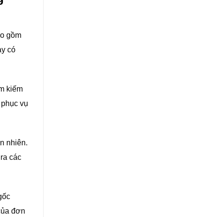
o gồm
ày có
ìm kiếm
 phục vụ
n nhiên.
ra các
gốc
 của đơn