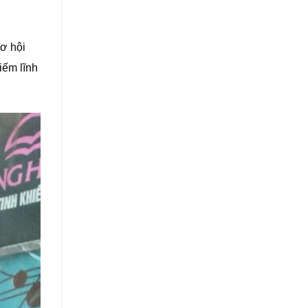
cơ hội
iếm lĩnh