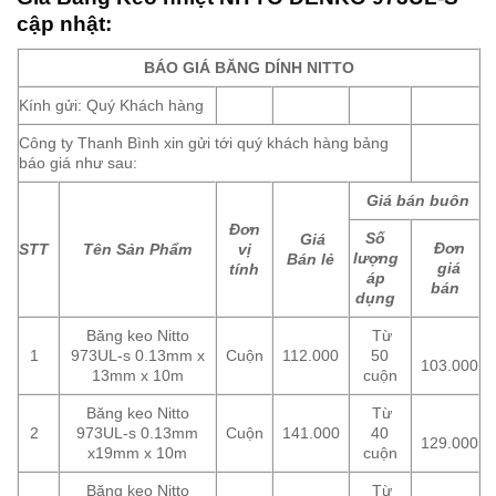
cập nhật:
BÁO GIÁ BĂNG DÍNH NITTO
Kính gửi: Quý Khách hàng
Công ty Thanh Bình xin gửi tới quý khách hàng bảng
báo giá như sau:
Giá bán buôn
Đơn
Số
Giá
Đơn
STT
Tên Sản Phẩm
vị
lượng
Bán lẻ
giá
tính
áp
bán
dụng
Băng keo Nitto
Từ
1
973UL-s 0.13mm x
Cuộn
112.000
50
103.000
13mm x 10m
cuộn
Băng keo Nitto
Từ
2
973UL-s 0.13mm
Cuộn
141.000
40
129.000
x19mm x 10m
cuộn
Băng keo Nitto
Từ