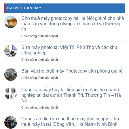
BÀI VIẾT GẦN ĐÂY
Cho thuê máy photocopy tại Hà Nội giá rẻ cho nhà
thầu sân vận động olympic ở thanh trì và thường
tín
ở
Chức năng bình luận bị tắt
Cho
thuê
Sửa máy photo tại Việt Trì, Phú Thọ và các khu
máy
công nghiệp
photocopy
ở
Chức năng bình luận bị tắt
tại
Sửa
Hà
máy
Nội
Bán và cho thuê máy Photocopy văn phòng giá rẻ
photo
giá
ở
Chức năng bình luận bị tắt
tại
rẻ
Bán
Việt
cho
và
Trì,
Cung cấp máy hủy tài liệu giá ưu đãi cho doanh
nhà
cho
Phú
nghiệp tại đại dự án Thanh Trì, Thường Tín – Hà
thầu
thuê
Thọ
sân
Nội
máy
và
vận
Photocopy
ở
Chức năng bình luận bị tắt
các
động
văn
Cung
khu
olympic
phòng
cấp
Cung cấp dịch vụ cho thuê máy photocopy , cho
công
ở
giá
máy
nghiệp
thuê máy in tại Đồng Văn , Hà Nam- Ninh Bình
thanh
rẻ
hủy
trì