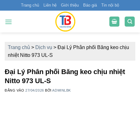
Bỏ
Trang chủ
Liên hệ
Giới thiệu
Báo giá
Tin nội bộ
qua
nội
dung
Trang chủ
>
Dịch vụ
>
Đại Lý Phân phối Băng keo chịu
nhiệt Nitto 973 UL-S
Đại Lý Phân phối Băng keo chịu nhiệt
Nitto 973 UL-S
ĐĂNG VÀO
27/04/2026
BỞI
ADMINLBK