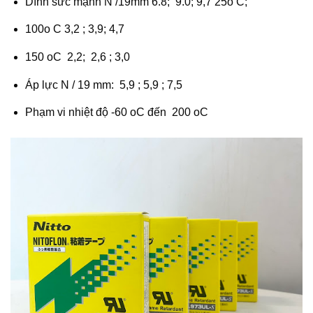
Dính sức mạnh N /19mm 6.8; 9.0; 9,7 25o C;
100o C 3,2 ; 3,9; 4,7
150 oC 2,2; 2,6 ; 3,0
Áp lực N / 19 mm: 5,9 ; 5,9 ; 7,5
Phạm vi nhiệt độ -60 oC đến 200 oC