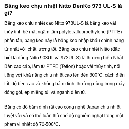
Băng keo chịu nhiệt Nitto DenKo 973 UL-S là
gì?
Băng keo chịu nhiệt cao Nitto 973UL-S là băng keo vải
thủy tinh bề mặt ngâm tẩm polytetrafluoroethylene (PTFE)
phân tán, băng keo này là băng keo nhập khẩu chính hãng
từ nhật với chất lượng tốt. Băng keo chịu nhiệt Nitto (đặc
biệt là dòng Nitto 903UL và 973UL-S) là thương hiệu Nhật
Bản cao cấp, làm từ PTFE (Teflon) hoặc vải thủy tinh, nổi
tiếng với khả năng chịu nhiệt cao lên đến 300°C, cách điện
tốt, độ bền cao và không bám dính, thường dùng trong máy
đóng gói, ép miệng túi và ngành điện tử.
Băng có độ bám dính rất cao công nghệ Japan chịu nhiệt
tuyệt vời và có thể tuân thủ chế độ nghiêm nghặt trong một
phạm vi nhiệt độ 70-500*C.