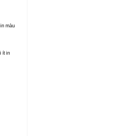
 in màu
ít in