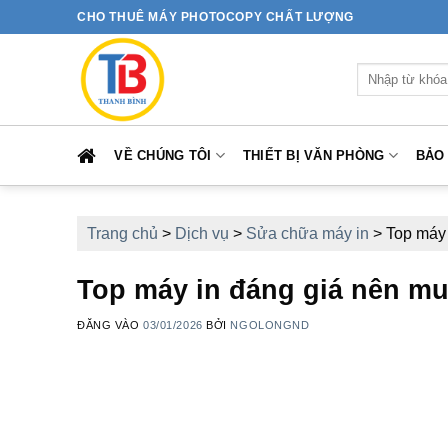
Bỏ
CHO THUÊ MÁY PHOTOCOPY CHẤT LƯỢNG
qua
nội
Tìm
dung
kiếm:
VỀ CHÚNG TÔI
THIẾT BỊ VĂN PHÒNG
BẢO
Trang chủ
>
Dịch vụ
>
Sửa chữa máy in
>
Top máy 
Top máy in đáng giá nên m
ĐĂNG VÀO
03/01/2026
BỞI
NGOLONGND