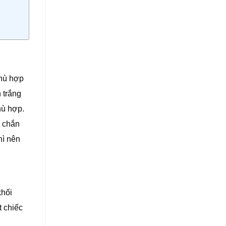
phù hợp
 trắng
hù hợp.
c chắn
hì nên
khối
t chiếc