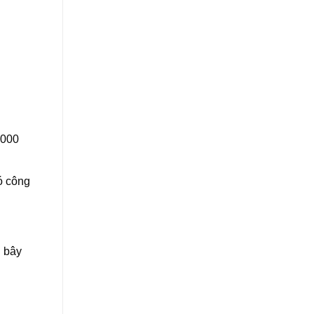
.000
ó công
n bây