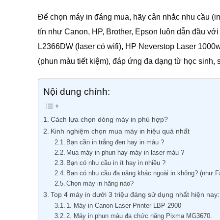
Để chọn máy in đáng mua, hãy cân nhắc nhu cầu (in
tín như Canon, HP, Brother, Epson luôn dẫn đầu vớ
L2366DW (laser có wifi), HP Neverstop Laser 1000w
(phun màu tiết kiệm), đáp ứng đa dạng từ học sinh, 
Nội dung chính:
Cách lựa chọn dòng máy in phù hợp?
Kinh nghiệm chọn mua máy in hiệu quả nhất
Bạn cần in trắng đen hay in màu ?
Mua máy in phun hay máy in laser màu ?
Bạn có nhu cầu in ít hay in nhiều ?
Bạn có nhu cầu đa năng khác ngoài in không? (như F
Chọn máy in hãng nào?
Top 4 máy in dưới 3 triệu đáng sử dụng nhất hiện nay:
1. Máy in Canon Laser Printer LBP 2900
2. Máy in phun màu đa chức năng Pixma MG3670.