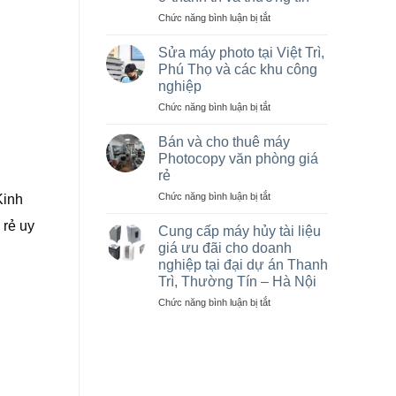
cũ
giá
ở
Chức năng bình luận bị tắt
rẻ,
Cho
Bán
thuê
Sửa máy photo tại Việt Trì,
máy
máy
Phú Thọ và các khu công
photocopy
photocopy
nghiệp
cũ
tại
tại
ở
Chức năng bình luận bị tắt
Hà
KCN
Sửa
Nội
Vạn
máy
giá
Bán và cho thuê máy
Xuân,
photo
rẻ
Photocopy văn phòng giá
Lâm
tại
cho
rẻ
Thao,
Việt
nhà
ở
Chức năng bình luận bị tắt
Trung
Trì,
thầu
Kinh
Bán
Hà
Phú
sân
 rẻ uy
và
Thọ
vận
Cung cấp máy hủy tài liệu
cho
và
động
giá ưu đãi cho doanh
thuê
các
olympic
nghiệp tại đại dự án Thanh
máy
khu
ở
Trì, Thường Tín – Hà Nội
Photocopy
công
thanh
văn
nghiệp
ở
Chức năng bình luận bị tắt
trì
phòng
Cung
và
giá
cấp
thường
rẻ
máy
tín
hủy
tài
liệu