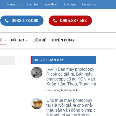
Trang chủ
Liên hệ
Giới thiệu
Báo giá
Tin nội bộ
0982.178.080
0965.887.598
SẺ
HỖ TRỢ
LIÊN HỆ
TUYỂN DỤNG
BÀI VIẾT GẦN ĐÂY
(VAT) Bán máy photocopy
Ricoh cũ giá rẻ, Bán máy
photocopy cũ tại KCN Vạn
Xuân, Lâm Thao, Trung Hà
ở
Chức năng bình luận bị tắt
(VAT)
Bán
Cho thuê máy photocopy
máy
tại Hà Nội giá rẻ cho nhà
photocopy
thầu sân vận động olympic
Ricoh
ở thanh trì và thường tín