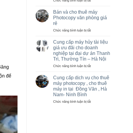
ở
Chức năng bình luận bị tắt
Hà
Sửa
Nội
máy
giá
Bán và cho thuê máy
photo
rẻ
Photocopy văn phòng giá
tại
cho
rẻ
Việt
nhà
ở
Chức năng bình luận bị tắt
Trì,
thầu
Bán
Phú
sân
và
Thọ
vận
Cung cấp máy hủy tài liệu
cho
và
động
giá ưu đãi cho doanh
thuê
các
olympic
nghiệp tại đại dự án Thanh
máy
khu
ở
Trì, Thường Tín – Hà Nội
Photocopy
công
thanh
văn
nghiệp
ở
Chức năng bình luận bị tắt
trì
 Băng
phòng
Cung
và
độn để
giá
cấp
thường
Cung cấp dịch vụ cho thuê
rẻ
máy
tín
máy photocopy , cho thuê
hủy
máy in tại Đồng Văn , Hà
tài
Nam- Ninh Bình
liệu
giá
ở
Chức năng bình luận bị tắt
ưu
Cung
đãi
cấp
cho
dịch
doanh
vụ
nghiệp
cho
tại
thuê