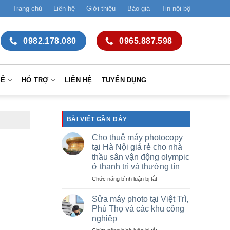
Trang chủ
Liên hệ
Giới thiệu
Báo giá
Tin nội bộ
0982.178.080
0965.887.598
SẺ
HỖ TRỢ
LIÊN HỆ
TUYỂN DỤNG
BÀI VIẾT GẦN ĐÂY
Cho thuê máy photocopy
tại Hà Nội giá rẻ cho nhà
thầu sân vận động olympic
ở thanh trì và thường tín
ở
Chức năng bình luận bị tắt
Cho
thuê
Sửa máy photo tại Việt Trì,
máy
Phú Thọ và các khu công
photocopy
nghiệp
tại