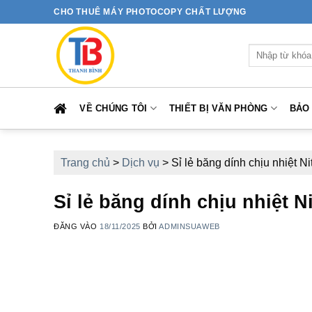
Bỏ
CHO THUÊ MÁY PHOTOCOPY CHẤT LƯỢNG
qua
nội
Tìm
dung
kiếm:
VỀ CHÚNG TÔI
THIẾT BỊ VĂN PHÒNG
BẢO
Trang chủ
>
Dịch vụ
>
Sỉ lẻ băng dính chịu nhiệt Ni
Sỉ lẻ băng dính chịu nhiệt N
ĐĂNG VÀO
18/11/2025
BỞI
ADMINSUAWEB