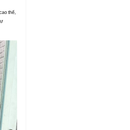
cao thế,
sự