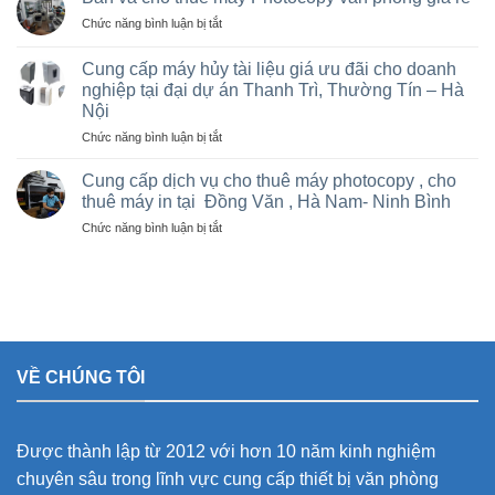
photo
giá
ở
Chức năng bình luận bị tắt
tại
rẻ
Bán
Việt
cho
và
Trì,
Cung cấp máy hủy tài liệu giá ưu đãi cho doanh
nhà
cho
Phú
nghiệp tại đại dự án Thanh Trì, Thường Tín – Hà
thầu
thuê
Thọ
sân
Nội
máy
và
vận
Photocopy
ở
Chức năng bình luận bị tắt
các
động
văn
Cung
khu
olympic
phòng
cấp
Cung cấp dịch vụ cho thuê máy photocopy , cho
công
ở
giá
máy
nghiệp
thuê máy in tại Đồng Văn , Hà Nam- Ninh Bình
thanh
rẻ
hủy
trì
ở
Chức năng bình luận bị tắt
tài
và
Cung
liệu
thường
cấp
giá
tín
dịch
ưu
vụ
đãi
cho
cho
thuê
doanh
máy
nghiệp
VỀ CHÚNG TÔI
photocopy
tại
,
đại
cho
dự
thuê
án
Được thành lập từ 2012 với hơn 10 năm kinh nghiệm
máy
Thanh
in
Trì,
chuyên sâu trong lĩnh vực cung cấp thiết bị văn phòng
tại
Thường