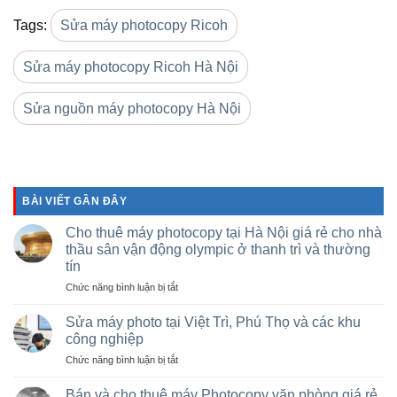
Tags:
Sửa máy photocopy Ricoh
Sửa máy photocopy Ricoh Hà Nội
Sửa nguồn máy photocopy Hà Nội
BÀI VIẾT GẦN ĐÂY
Cho thuê máy photocopy tại Hà Nội giá rẻ cho nhà
thầu sân vận động olympic ở thanh trì và thường
tín
ở
Chức năng bình luận bị tắt
Cho
thuê
Sửa máy photo tại Việt Trì, Phú Thọ và các khu
máy
công nghiệp
photocopy
ở
Chức năng bình luận bị tắt
tại
Sửa
Hà
máy
Nội
Bán và cho thuê máy Photocopy văn phòng giá rẻ