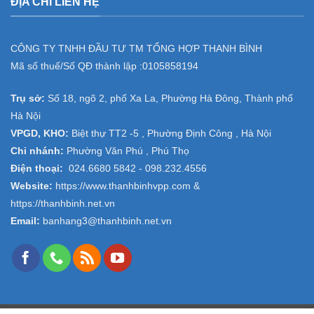
ĐỊA CHỈ LIÊN HỆ
CÔNG TY TNHH ĐẦU TƯ TM TỔNG HỢP THANH BÌNH
Mã số thuế/Số QĐ thành lập :
0105858194
Trụ sở:
Số 18, ngõ 2, phố Xa La, Phường Hà Đông, Thành phố
Hà Nội
VPGD, KHO:
Biệt thự TT2 -5 , Phường Định Công , Hà Nội
Chi nhánh:
Phường Văn Phú , Phú Thọ
Điện thoại:
024.6680 5842 -
098.232.4556
Website:
https://www.thanhbinhvpp.com
&
https://thanhbinh.net.vn
Email:
banhang3@thanhbinh.net.vn