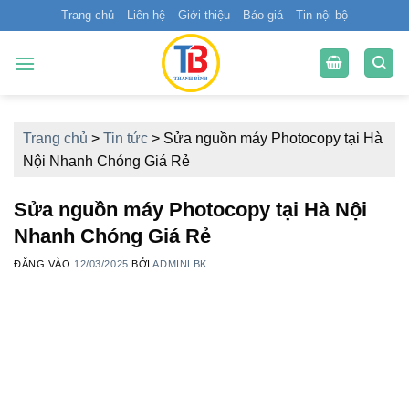
Bỏ
Trang chủ
Liên hệ
Giới thiệu
Báo giá
Tin nội bộ
qua
nội
dung
Trang chủ
>
Tin tức
>
Sửa nguồn máy Photocopy tại Hà
Nội Nhanh Chóng Giá Rẻ
Sửa nguồn máy Photocopy tại Hà Nội
Nhanh Chóng Giá Rẻ
ĐĂNG VÀO
12/03/2025
BỞI
ADMINLBK