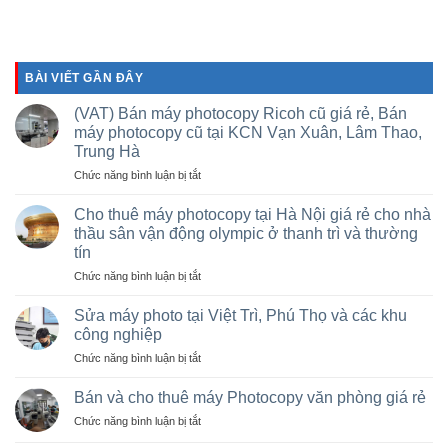
BÀI VIẾT GẦN ĐÂY
(VAT) Bán máy photocopy Ricoh cũ giá rẻ, Bán
máy photocopy cũ tại KCN Vạn Xuân, Lâm Thao,
Trung Hà
ở
Chức năng bình luận bị tắt
(VAT)
Bán
Cho thuê máy photocopy tại Hà Nội giá rẻ cho nhà
máy
thầu sân vận động olympic ở thanh trì và thường
photocopy
tín
Ricoh
ở
Chức năng bình luận bị tắt
cũ
Cho
giá
thuê
rẻ,
Sửa máy photo tại Việt Trì, Phú Thọ và các khu
máy
Bán
công nghiệp
photocopy
máy
ở
Chức năng bình luận bị tắt
tại
photocopy
Sửa
Hà
cũ
máy
Nội
Bán và cho thuê máy Photocopy văn phòng giá rẻ
tại
photo
giá
KCN
ở
Chức năng bình luận bị tắt
tại
rẻ
Vạn
Bán
Việt
cho
Xuân,