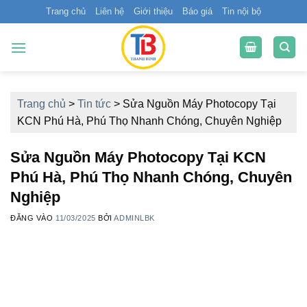
Bỏ
Trang chủ
Liên hệ
Giới thiệu
Báo giá
Tin nội bộ
qua
nội
dung
Trang chủ
>
Tin tức
>
Sửa Nguồn Máy Photocopy Tại
KCN Phú Hà, Phú Thọ Nhanh Chóng, Chuyên Nghiệp
Sửa Nguồn Máy Photocopy Tại KCN
Phú Hà, Phú Thọ Nhanh Chóng, Chuyên
Nghiệp
ĐĂNG VÀO
11/03/2025
BỞI
ADMINLBK