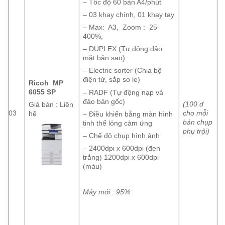
– Tốc độ 60 bản A4/phút
– 03 khay chính, 01 khay tay
– Max: A3, Zoom : 25-
400%,
– DUPLEX (Tự động đảo
mặt bản sao)
– Electric sorter (Chia bộ
điện tử, sắp so le)
Ricoh MP
6055 SP
– RADF (Tự động nạp và
đảo bản gốc)
(100.đ
Giá bán : Liên
03
cho mỗi
hệ
– Điều khiển bằng màn hình
bản chụp
tinh thể lỏng cảm ứng
phụ trội)
– Chế độ chụp hình ảnh
– 2400dpi x 600dpi (đen
trắng) 1200dpi x 600dpi
(màu)
Máy mới : 95%