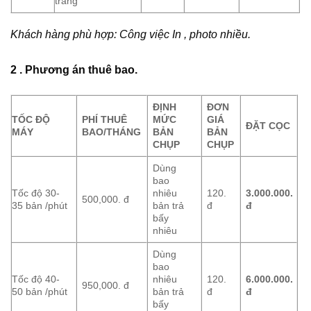
trắng
Khách hàng phù hợp: Công việc In , photo nhiều.
2 . Phương án thuê bao.
ĐỊNH
ĐƠN
TỐC ĐỘ
PHÍ THUÊ
MỨC
GIÁ
ĐẶT CỌC
MÁY
BAO/THÁNG
BẢN
BẢN
CHỤP
CHỤP
Dùng
bao
Tốc độ 30-
nhiêu
120.
3.000.000.
500,000. đ
35 bản /phút
bản trả
đ
đ
bấy
nhiêu
Dùng
bao
Tốc độ 40-
nhiêu
120.
6.000.000.
950,000. đ
50 bản /phút
bản trả
đ
đ
bấy