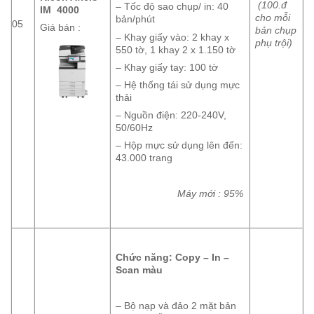
(100.đ
– Tốc độ sao chụp/ in: 40
IM 4000
cho mỗi
bản/phút
05
Giá bán :
bản chụp
– Khay giấy vào: 2 khay x
phụ trội)
550 tờ, 1 khay 2 x 1.150 tờ
– Khay giấy tay: 100 tờ
– Hệ thống tái sử dụng mực
thải
– Nguồn điện: 220-240V,
50/60Hz
– Hộp mực sử dụng lên đến:
43.000 trang
Máy mới : 95%
Chức năng: Copy – In –
Scan màu
– Bộ nạp và đảo 2 mặt bản