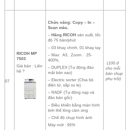
Chức năng: Copy – In –
Scan
màu
.
–
Hãng RICOH
sản xuất, tốc
độ 75 bản/phút
– 03 khay chính, 01 khay tay
RICOH MP
– Max: A3, Zoom : 25-
7503
400%,
(100.đ
Giá bán : Liên
– DUPLEX (Tự động đảo
cho mỗi
hệ ?
mặt bản sao)
bản chụp
phụ trội)
– Electric sorter (Chia bộ
07
điện tử, sắp so le)
– RADF (Tự động nạp và
đảo bản gốc)
– Điều khiển bằng màn hình
tinh thể lỏng cảm ứng
– Chế độ chụp hình ảnh
Máy mới : 95%