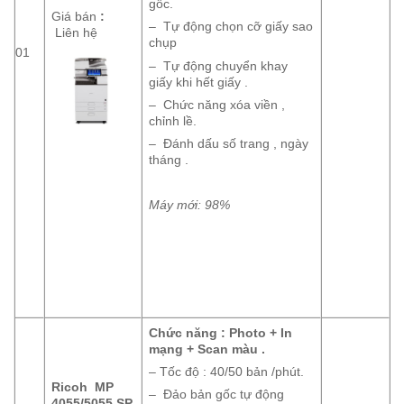
gốc.
Giá bán
:
– Tự động chọn cỡ giấy sao
Liên hệ
chụp
01
– Tự động chuyển khay
giấy khi hết giấy .
– Chức năng xóa viền ,
chỉnh lề.
– Đánh dấu số trang , ngày
tháng .
Máy mới: 98%
Chức năng : Photo + In
mạng + Scan màu .
– Tốc độ : 40/50 bản /phút.
Ricoh MP
– Đảo bản gốc tự động
4055/5055 SP