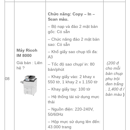
Chức năng: Copy – In –
Scan màu.
– Bộ nạp và đảo 2 mặt bản
gốc: Có sẵn
– Chức năng đảo 2 mặt bản
sao: Có sẵn
Máy Ricoh
– Khổ giấy sao chụp tối đa:
IM 8000
A3
Giá bán : Liên
(200 đ
– Tốc độ sao chụp/ in: 80
hệ ?
cho mỗi
bản/phút
bản chụp
– Khay giấy vào: 2 khay x
08
phụ trội
550 tờ, 1 khay 2 x 1.150 tờ
đen trắng
. 1,400 đ /
– Khay giấy tay: 100 tờ
bản màu
)
– Hệ thống tái sử dụng mực
thải
– Nguồn điện: 220-240V,
50/60Hz
– Hộp mực sử dụng lên đến:
43.000 trang