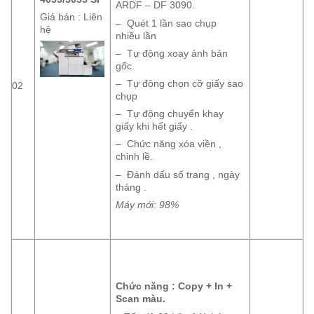
ARDF – DF 3090.
Giá bán : Liên
– Quét 1 lần sao chụp
hệ
nhiều lần
– Tự động xoay ảnh bản
gốc.
– Tự động chọn cỡ giấy sao
02
chụp
– Tự động chuyển khay
giấy khi hết giấy .
– Chức năng xóa viền ,
chỉnh lề.
– Đánh dấu số trang , ngày
tháng .
Máy mới: 98%
Chức năng : Copy + In +
Scan màu.