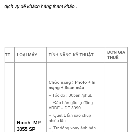
dịch vụ để khách hàng tham khảo .
ĐƠN GIÁ
TT
LOẠI MÁY
TÍNH NĂNG KỸ THUẬT
THUÊ
Chức năng : Photo + In
mạng + Scan màu .
– Tốc độ : 30bản /phút.
– Đảo bản gốc tự động
ARDF – DF 3090.
– Quét 1 lần sao chụp
nhiều lần
Ricoh MP
– Tự động xoay ảnh bản
3055 SP