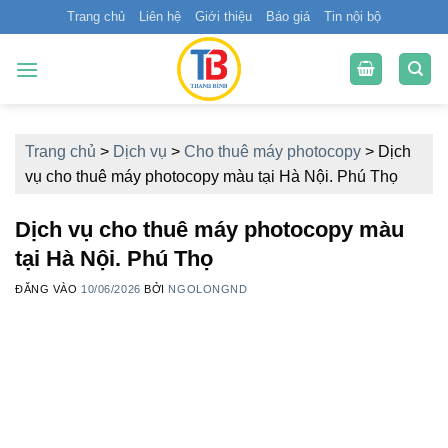
Bỏ
Trang chủ
Liên hệ
Giới thiệu
Báo giá
Tin nội bộ
qua
nội
dung
Trang chủ
>
Dịch vụ
>
Cho thuê máy photocopy
>
Dịch
vụ cho thuê máy photocopy màu tại Hà Nội. Phú Thọ
Dịch vụ cho thuê máy photocopy màu
tại Hà Nội. Phú Thọ
ĐĂNG VÀO
10/06/2026
BỞI
NGOLONGND