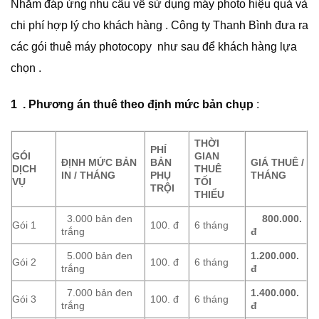
Nhằm đáp ứng nhu cầu về sử dụng máy photo hiệu quả và
chi phí hợp lý cho khách hàng . Công ty Thanh Bình đưa ra
các gói thuê máy photocopy như sau để khách hàng lựa
chọn .
1 .
Phương án thuê theo định mức bản chụp
:
TH
Ờ
I
PHÍ
GÓI
GIAN
ĐỊNH MỨC B
Ả
N
BẢN
GIÁ THUÊ /
D
Ị
CH
THUÊ
IN / THÁNG
PH
Ụ
THÁNG
V
Ụ
T
Ố
I
TR
Ộ
I
THI
Ể
U
3.000 bản đen
800.000.
Gói 1
100. đ
6 tháng
trắng
đ
5.000 bản đen
1.200.000.
Gói 2
100. đ
6 tháng
trắng
đ
7.000 bản đen
1.400.000.
Gói 3
100. đ
6 tháng
trắng
đ