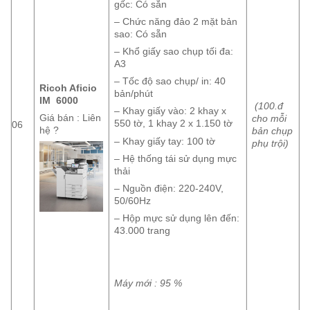
gốc: Có sẵn
– Chức năng đảo 2 mặt bản
sao: Có sẵn
– Khổ giấy sao chụp tối đa:
A3
– Tốc độ sao chụp/ in: 40
Ricoh Aficio
bản/phút
IM 6000
(100.đ
– Khay giấy vào: 2 khay x
Giá bán : Liên
cho mỗi
550 tờ, 1 khay 2 x 1.150 tờ
06
hệ ?
bản chụp
– Khay giấy tay: 100 tờ
phụ trội)
– Hệ thống tái sử dụng mực
thải
– Nguồn điện: 220-240V,
50/60Hz
– Hộp mực sử dụng lên đến:
43.000 trang
Máy mới : 95 %