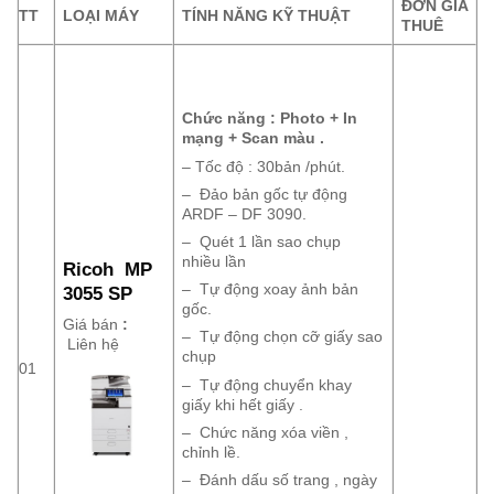
ĐƠN GIÁ
TT
LOẠI MÁY
TÍNH NĂNG KỸ THUẬT
THUÊ
Chức năng : Photo + In
mạng + Scan màu .
– Tốc độ : 30bản /phút.
– Đảo bản gốc tự động
ARDF – DF 3090.
– Quét 1 lần sao chụp
nhiều lần
Ricoh MP
– Tự động xoay ảnh bản
3055 SP
gốc.
Giá bán
:
– Tự động chọn cỡ giấy sao
Liên hệ
chụp
01
– Tự động chuyển khay
giấy khi hết giấy .
– Chức năng xóa viền ,
chỉnh lề.
– Đánh dấu số trang , ngày