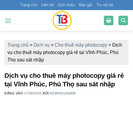
Bỏ
Trang chủ
Liên hệ
Giới thiệu
Báo giá
Tin nội bộ
qua
nội
dung
Trang chủ
>
Dịch vụ
>
Cho thuê máy photocopy
>
Dịch
vụ cho thuê máy photocopy giá rẻ tại Vĩnh Phúc, Phú
Thọ sau sát nhập
Dịch vụ cho thuê máy photocopy giá rẻ
tại Vĩnh Phúc, Phú Thọ sau sát nhập
ĐĂNG VÀO
17/09/2025
BỞI
ADMINSUAWEB