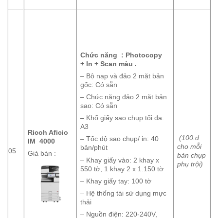
Chức năng : Photocopy
+ In + Scan màu .
– Bộ nạp và đảo 2 mặt bản
gốc: Có sẵn
– Chức năng đảo 2 mặt bản
sao: Có sẵn
– Khổ giấy sao chụp tối đa:
A3
Ricoh Aficio
(100.đ
– Tốc độ sao chụp/ in: 40
IM 4000
cho mỗi
bản/phút
05
Giá bán :
bản chụp
– Khay giấy vào: 2 khay x
phụ trội)
550 tờ, 1 khay 2 x 1.150 tờ
– Khay giấy tay: 100 tờ
– Hệ thống tái sử dụng mực
thải
– Nguồn điện: 220-240V,