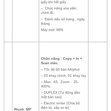
giấy khi hết giấy .
– Chức năng xóa viền ,
chỉnh lề.
– Đánh dấu số trang , ngày
tháng .
Máy mới: 98%
Chức năng : Copy + In +
Scan màu.
– Tốc độ 60 bản A4/phút
– 03 khay chính, 01 khay tay
– Max: A3, Zoom : 25-
400%,
– DUPLEX (Tự động đảo
mặt bản sao)
– Electric sorter (Chia bộ
điện tử, sắp so le)
Ricoh MP