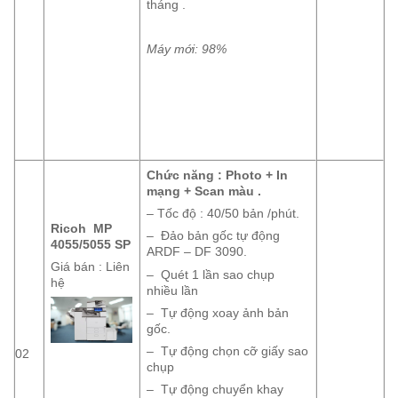
tháng .
Máy mới: 98%
Chức năng : Photo + In
mạng + Scan màu .
– Tốc độ : 40/50 bản /phút.
Ricoh MP
– Đảo bản gốc tự động
4055/5055 SP
ARDF – DF 3090.
Giá bán : Liên
– Quét 1 lần sao chụp
hệ
nhiều lần
– Tự động xoay ảnh bản
gốc.
– Tự động chọn cỡ giấy sao
02
chụp
– Tự động chuyển khay