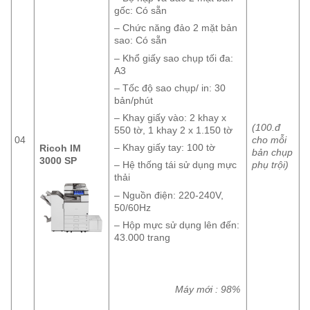
gốc: Có sẵn
– Chức năng đảo 2 mặt bản
sao: Có sẵn
– Khổ giấy sao chụp tối đa:
A3
– Tốc độ sao chụp/ in: 30
bản/phút
– Khay giấy vào: 2 khay x
(100.đ
550 tờ, 1 khay 2 x 1.150 tờ
04
cho mỗi
– Khay giấy tay: 100 tờ
Ricoh IM
bản chụp
3000 SP
phụ trội)
– Hệ thống tái sử dụng mực
thải
– Nguồn điện: 220-240V,
50/60Hz
– Hộp mực sử dụng lên đến:
43.000 trang
Máy mới : 98%