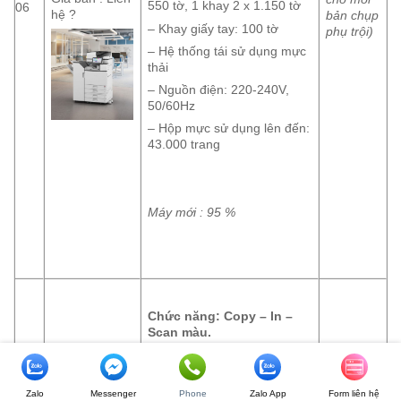
550 tờ, 1 khay 2 x 1.150 tờ
06
hệ ?
bản chụp
– Khay giấy tay: 100 tờ
phụ trội)
– Hệ thống tái sử dụng mực
thải
– Nguồn điện: 220-240V,
50/60Hz
– Hộp mực sử dụng lên đến:
43.000 trang
Máy mới : 95 %
Chức năng: Copy – In –
Scan
màu
.
–
Hãng RICOH
sản xuất, tốc
độ 75 bản/phút
– 03 khay chính, 01 khay tay
Zalo
Messenger
Phone
Zalo App
Form liên hệ