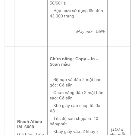
50/60Hz
– Hộp mực sử dụng lên đến:
43.000 trang
Máy mới : 95%
Chức năng: Copy – In –
Scan màu
– Bộ nạp và đảo 2 mặt bản
gốc: Có sẵn
– Chức năng đảo 2 mặt bản
sao: Có sẵn
– Khổ giấy sao chụp tối đa:
A3
– Tốc độ sao chụp/ in: 40
Ricoh Aficio
bản/phút
IM 6000
(100.đ
– Khay giấy vào: 2 khay x
Giá bán : Liên
cho mỗi