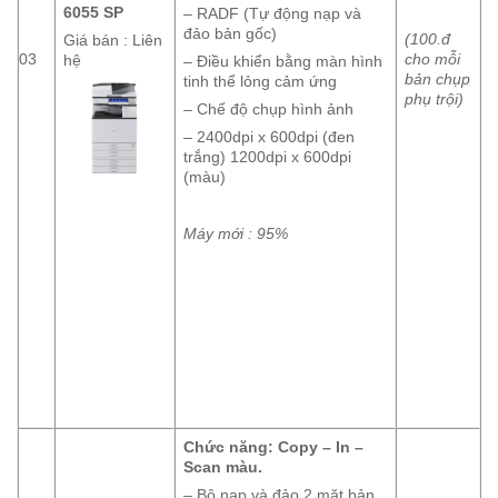
6055 SP
– RADF (Tự động nạp và
đảo bản gốc)
(100.đ
Giá bán : Liên
03
cho mỗi
hệ
– Điều khiển bằng màn hình
bản chụp
tinh thể lỏng cảm ứng
phụ trội)
– Chế độ chụp hình ảnh
– 2400dpi x 600dpi (đen
trắng) 1200dpi x 600dpi
(màu)
Máy mới : 95%
Chức năng: Copy – In –
Scan màu.
– Bộ nạp và đảo 2 mặt bản