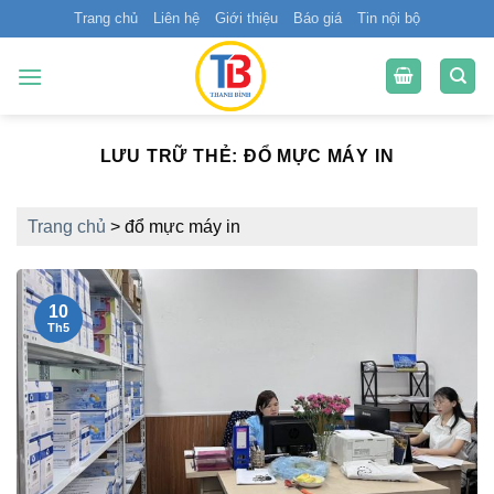
Bỏ
Trang chủ
Liên hệ
Giới thiệu
Báo giá
Tin nội bộ
qua
nội
dung
LƯU TRỮ THẺ:
ĐỔ MỰC MÁY IN
Trang chủ
>
đổ mực máy in
10
Th5