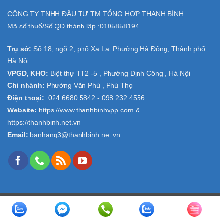
CÔNG TY TNHH ĐẦU TƯ TM TỔNG HỢP THANH BÌNH
Mã số thuế/Số QĐ thành lập :
0105858194
Trụ sở:
Số 18, ngõ 2, phố Xa La, Phường Hà Đông, Thành phố
Hà Nội
VPGD, KHO:
Biệt thự TT2 -5 , Phường Định Công , Hà Nội
Chi nhánh:
Phường Văn Phú , Phú Thọ
Điện thoại:
024.6680 5842 -
098.232.4556
Website:
https://www.thanhbinhvpp.com
&
https://thanhbinh.net.vn
Email:
banhang3@thanhbinh.net.vn
Copyright 2026 ©
VPP Thanh Bình
- Design and Seo by
ngolongnd.net