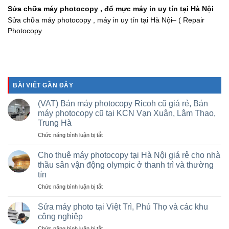
Sửa chữa máy photocopy , đổ mực máy in uy tín tại Hà Nội
Sửa chữa máy photocopy , máy in uy tín tại Hà Nội– ( Repair
Photocopy
BÀI VIẾT GẦN ĐÂY
(VAT) Bán máy photocopy Ricoh cũ giá rẻ, Bán
máy photocopy cũ tại KCN Vạn Xuân, Lâm Thao,
Trung Hà
ở
Chức năng bình luận bị tắt
(VAT)
Bán
Cho thuê máy photocopy tại Hà Nội giá rẻ cho nhà
máy
thầu sân vận động olympic ở thanh trì và thường
photocopy
tín
Ricoh
ở
Chức năng bình luận bị tắt
cũ
Cho
giá
thuê
rẻ,
Sửa máy photo tại Việt Trì, Phú Thọ và các khu
máy
Bán
công nghiệp
photocopy
máy
ở
Chức năng bình luận bị tắt