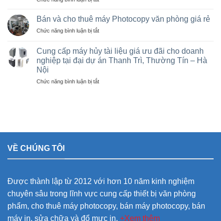
tại
photocopy
Sửa
Hà
cũ
máy
Nội
Bán và cho thuê máy Photocopy văn phòng giá rẻ
tại
photo
giá
KCN
ở
Chức năng bình luận bị tắt
tại
rẻ
Vạn
Bán
Việt
cho
Xuân,
và
Trì,
Cung cấp máy hủy tài liệu giá ưu đãi cho doanh
nhà
Lâm
cho
Phú
nghiệp tại đại dự án Thanh Trì, Thường Tín – Hà
thầu
Thao,
thuê
Thọ
sân
Trung
Nội
máy
và
vận
Hà
Photocopy
ở
Chức năng bình luận bị tắt
các
động
văn
Cung
khu
olympic
phòng
cấp
công
ở
giá
máy
nghiệp
thanh
rẻ
hủy
trì
tài
và
liệu
thường
giá
tín
VỀ CHÚNG TÔI
ưu
đãi
cho
doanh
Được thành lập từ 2012 với hơn 10 năm kinh nghiệm
nghiệp
tại
chuyên sâu trong lĩnh vực cung cấp thiết bị văn phòng
đại
phẩm, cho thuê máy photocopy, bán máy photocopy, bán
dự
án
máy in, sửa chữa và đổ mực in.
+Xem thêm