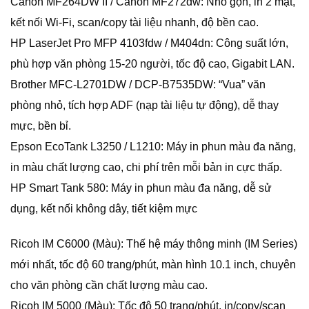
Canon MF264DW II / Canon MF272dw: Nhỏ gọn, in 2 mặt,
kết nối Wi-Fi, scan/copy tài liệu nhanh, độ bền cao.
HP LaserJet Pro MFP 4103fdw / M404dn: Công suất lớn,
phù hợp văn phòng 15-20 người, tốc độ cao, Gigabit LAN.
Brother MFC-L2701DW / DCP-B7535DW: “Vua” văn
phòng nhỏ, tích hợp ADF (nạp tài liệu tự động), dễ thay
mực, bền bỉ.
Epson EcoTank L3250 / L1210: Máy in phun màu đa năng,
in màu chất lượng cao, chi phí trên mỗi bản in cực thấp.
HP Smart Tank 580: Máy in phun màu đa năng, dễ sử
dụng, kết nối không dây, tiết kiệm mực
Ricoh IM C6000 (Màu): Thế hệ máy thông minh (IM Series)
mới nhất, tốc độ 60 trang/phút, màn hình 10.1 inch, chuyên
cho văn phòng cần chất lượng màu cao.
Ricoh IM 5000 (Màu): Tốc độ 50 trang/phút, in/copy/scan