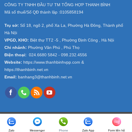
CÔNG TY TNHH ĐẦU TƯ TM TỔNG HỢP THANH BÌNH
Mã số thuế/Số QĐ thành lập :
0105858194
Trụ sở:
Số 18, ngõ 2, phố Xa La, Phường Hà Đông, Thành phố
Hà Nội
VPGD, KHO:
Biệt thự TT2 -5 , Phường Định Công , Hà Nội
Chi nhánh:
Phường Văn Phú , Phú Thọ
Điện thoại:
024.6680 5842 -
098.232.4556
Website:
https://www.thanhbinhvpp.com
&
https://thanhbinh.net.vn
Email:
banhang3@thanhbinh.net.vn
Copyright 2026 ©
VPP Thanh Bình
- Design and Seo by
ngolongnd.net
Zalo
Messenger
Phone
Zalo App
Form liên hệ