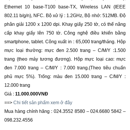
Ethernet 10 base-T100 base-TX, Wireless LAN (IEEE
802.11 b/g/n), NFC. Bộ xử lý : 1.2GHz, Bộ nhớ: 512MB. Độ
phân giải 1200 x 1200 dpi. Khay giấy 250 tờ, có thể nâng
cấp khay giấy lên 750 tờ. Công nghệ điều khiển bằng
smartphone, tablet. Công xuất in : 65,000 trang/tháng. Hộp
mực loại thường: mực đen 2.500 trang – C/M/Y :1.500
trang (theo máy tương đương). Hộp mực loại cao: mực
đen 7.000 trang – C/M/Y : 7.000 trang.(Theo tiêu chuẩn
phủ mực 5%). Trống: màu đen 15.000 trang – C/M/Y :
12.000 trang
Giá :
11.000.000
VNĐ
==>
Chi tiết sản phẩm xem ở đây
Mua hàng chính hãng : 024.3552 8580 – 024.6680 5842 –
098.232.4556