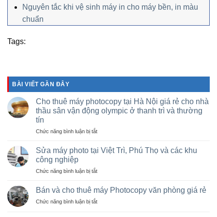
Nguyên tắc khi vệ sinh máy in cho máy bền, in màu
chuẩn
Tags:
BÀI VIẾT GẦN ĐÂY
Cho thuê máy photocopy tại Hà Nội giá rẻ cho nhà
thầu sân vận động olympic ở thanh trì và thường
tín
ở
Chức năng bình luận bị tắt
Cho
thuê
Sửa máy photo tại Việt Trì, Phú Thọ và các khu
máy
công nghiệp
photocopy
ở
Chức năng bình luận bị tắt
tại
Sửa
Hà
máy
Nội
Bán và cho thuê máy Photocopy văn phòng giá rẻ
photo
giá
ở
Chức năng bình luận bị tắt
tại
rẻ
Bán
Việt
cho