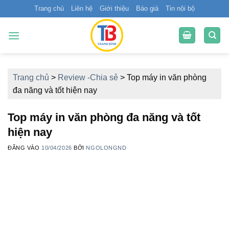
Bỏ
Trang chủ
Liên hệ
Giới thiệu
Báo giá
Tin nội bộ
qua
nội
dung
Trang chủ
>
Review -Chia sẻ
>
Top máy in văn phòng
đa năng và tốt hiện nay
Top máy in văn phòng đa năng và tốt
hiện nay
ĐĂNG VÀO
10/04/2026
BỞI
NGOLONGND