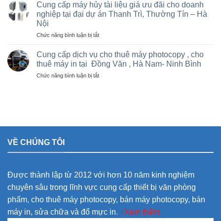
và
Trì,
Cung cấp máy hủy tài liệu giá ưu đãi cho doanh
nhà
cho
Phú
nghiệp tại đại dự án Thanh Trì, Thường Tín – Hà
thầu
thuê
Thọ
sân
Nội
máy
và
vận
Photocopy
ở
Chức năng bình luận bị tắt
các
động
văn
Cung
khu
olympic
phòng
cấp
Cung cấp dịch vụ cho thuê máy photocopy , cho
công
ở
giá
máy
nghiệp
thuê máy in tại Đồng Văn , Hà Nam- Ninh Bình
thanh
rẻ
hủy
trì
ở
Chức năng bình luận bị tắt
tài
và
Cung
liệu
thường
cấp
giá
tín
dịch
ưu
vụ
đãi
cho
cho
thuê
doanh
máy
nghiệp
VỀ CHÚNG TÔI
photocopy
tại
,
đại
cho
dự
thuê
án
Được thành lập từ 2012 với hơn 10 năm kinh nghiệm
máy
Thanh
in
Trì,
chuyên sâu trong lĩnh vực cung cấp thiết bị văn phòng
tại
Thường
phẩm, cho thuê máy photocopy, bán máy photocopy, bán
Đồng
Tín
Văn
–
máy in, sửa chữa và đổ mực in.
+Xem thêm
,
Hà