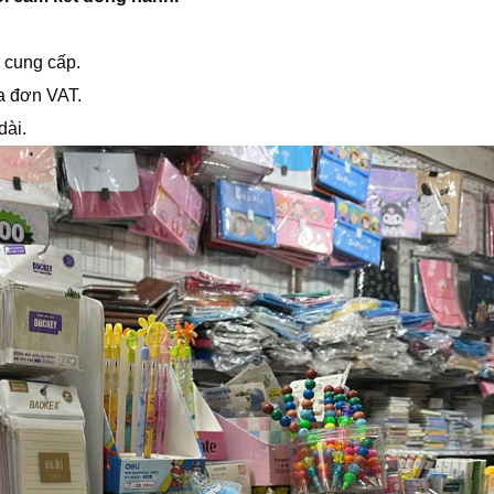
 cung cấp.
a đơn VAT.
dài.