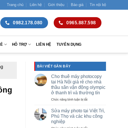
Trang chủ
Liên hệ
Giới thiệu
Báo giá
Tin nội bộ
0982.178.080
0965.887.598
SẺ
HỖ TRỢ
LIÊN HỆ
TUYỂN DỤNG
ng
BÀI VIẾT GẦN ĐÂY
Cho thuê máy photocopy
tại Hà Nội giá rẻ cho nhà
thầu sân vận động olympic
công
ở thanh trì và thường tín
ở
Chức năng bình luận bị tắt
Cho
thuê
Sửa máy photo tại Việt Trì,
máy
Phú Thọ và các khu công
photocopy
nghiệp
tại