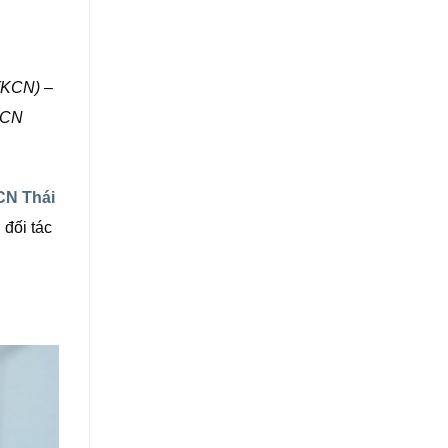
(KCN) –
KCN
CN Thái
 đối tác