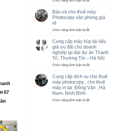
ở
Chức năng bình luận bị tắt
Hà
Sửa
Nội
máy
giá
Bán và cho thuê máy
photo
rẻ
Photocopy văn phòng giá
tại
cho
rẻ
Việt
nhà
ở
Chức năng bình luận bị tắt
Trì,
thầu
Bán
Phú
sân
và
Thọ
vận
Cung cấp máy hủy tài liệu
cho
và
động
giá ưu đãi cho doanh
thuê
các
olympic
nghiệp tại đại dự án Thanh
máy
khu
ở
Trì, Thường Tín – Hà Nội
Photocopy
công
thanh
văn
nghiệp
ở
Chức năng bình luận bị tắt
trì
phòng
Cung
và
giá
cấp
thường
Cung cấp dịch vụ cho thuê
rẻ
máy
tín
máy photocopy , cho thuê
Thanh
hủy
máy in tại Đồng Văn , Hà
tài
i 07
Nam- Ninh Bình
liệu
giá
ở
Chức năng bình luận bị tắt
văn
ưu
Cung
đãi
cấp
cho
dịch
doanh
vụ
nghiệp
cho
tại
thuê