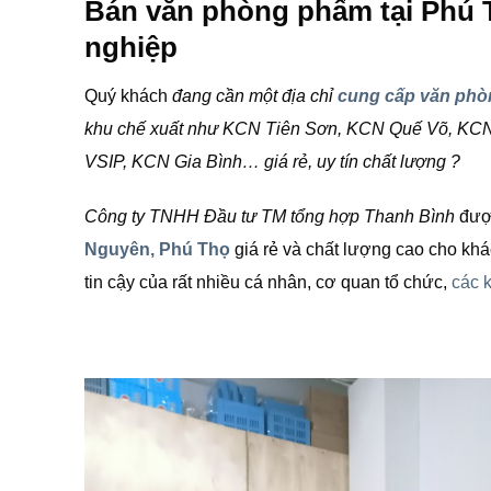
Bán văn phòng phẩm tại Phú T
nghiệp
Quý khách
đang cần một địa chỉ
cung cấp văn phò
khu chế xuất như KCN Tiên Sơn, KCN Quế Võ, K
VSIP, KCN Gia Bình… giá rẻ, uy tín chất lượng ?
Công ty TNHH Đầu tư TM tổng hợp Thanh Bình
được
Nguyên, Phú Thọ
giá rẻ và chất lượng cao cho khá
tin cậy của rất nhiều cá nhân, cơ quan tổ chức,
các 