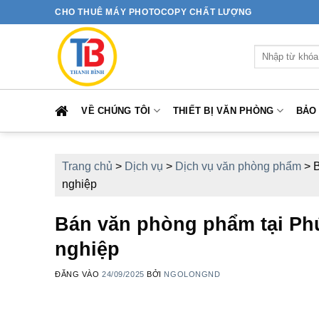
Bỏ
CHO THUÊ MÁY PHOTOCOPY CHẤT LƯỢNG
qua
nội
Tìm
dung
kiếm:
VỀ CHÚNG TÔI
THIẾT BỊ VĂN PHÒNG
BẢO
Trang chủ
>
Dịch vụ
>
Dịch vụ văn phòng phẩm
>
B
nghiệp
Bán văn phòng phẩm tại Phú
nghiệp
ĐĂNG VÀO
24/09/2025
BỞI
NGOLONGND