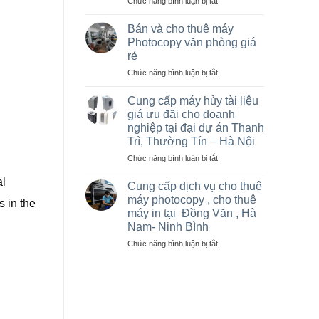
ở
Chức năng bình luận bị tắt
Hà
Sửa
Nội
máy
giá
Bán và cho thuê máy
photo
rẻ
Photocopy văn phòng giá
tại
cho
rẻ
Việt
nhà
ở
Chức năng bình luận bị tắt
Trì,
thầu
Bán
Phú
sân
và
Thọ
vận
Cung cấp máy hủy tài liệu
cho
và
động
giá ưu đãi cho doanh
thuê
các
olympic
nghiệp tại đại dự án Thanh
máy
khu
ở
Trì, Thường Tín – Hà Nội
Photocopy
công
thanh
văn
nghiệp
ở
Chức năng bình luận bị tắt
trì
phòng
Cung
và
al
giá
cấp
thường
Cung cấp dịch vụ cho thuê
rẻ
máy
tín
máy photocopy , cho thuê
s in the
hủy
máy in tại Đồng Văn , Hà
tài
Nam- Ninh Bình
liệu
giá
ở
Chức năng bình luận bị tắt
ưu
Cung
đãi
cấp
cho
dịch
doanh
vụ
nghiệp
cho
tại
thuê