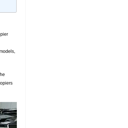
pier
models,
the
copiers