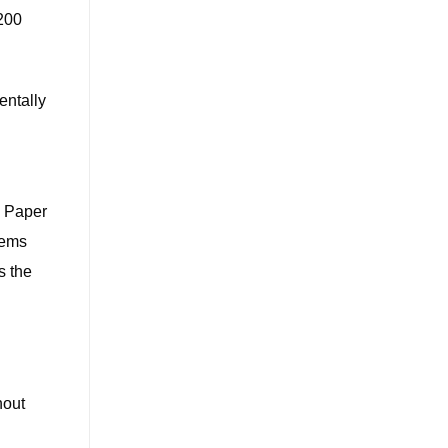
 200
entally
. Paper
tems
s the
hout