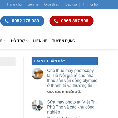
Trang chủ
Liên hệ
Giới thiệu
Báo giá
Tin nội bộ
0982.178.080
0965.887.598
SẺ
HỖ TRỢ
LIÊN HỆ
TUYỂN DỤNG
BÀI VIẾT GẦN ĐÂY
Cho thuê máy photocopy
tại Hà Nội giá rẻ cho nhà
thầu sân vận động olympic
ở thanh trì và thường tín
ở
Chức năng bình luận bị tắt
Cho
thuê
Sửa máy photo tại Việt Trì,
máy
Phú Thọ và các khu công
photocopy
nghiệp
tại