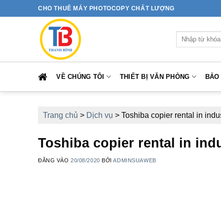
Bỏ
CHO THUÊ MÁY PHOTOCOPY CHẤT LƯỢNG
qua
nội
Tìm
dung
kiếm:
VỀ CHÚNG TÔI
THIẾT BỊ VĂN PHÒNG
BẢO
Trang chủ
>
Dịch vụ
>
Toshiba copier rental in indu
Toshiba copier rental in ind
ĐĂNG VÀO
20/08/2020
BỞI
ADMINSUAWEB